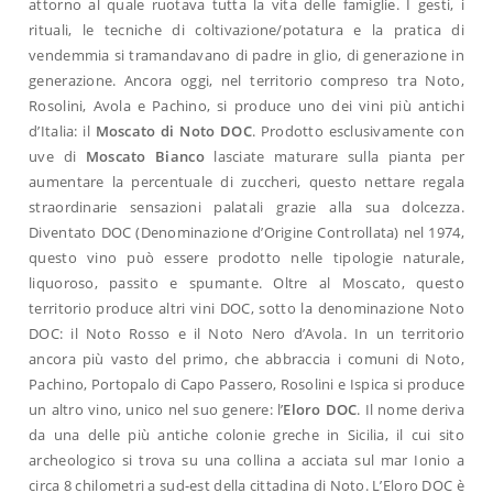
attorno al quale ruotava tutta la vita delle famiglie. I gesti, i
rituali, le tecniche di coltivazione/potatura e la pratica di
vendemmia si tramandavano di padre in glio, di generazione in
generazione. Ancora oggi, nel territorio compreso tra Noto,
Rosolini, Avola e Pachino, si produce uno dei vini più antichi
d’Italia: il
Moscato di Noto DOC
. Prodotto esclusivamente con
uve di
Moscato Bianco
lasciate maturare sulla pianta per
aumentare la percentuale di zuccheri, questo nettare regala
straordinarie sensazioni palatali grazie alla sua dolcezza.
Diventato DOC (Denominazione d’Origine Controllata) nel 1974,
questo vino può essere prodotto nelle tipologie naturale,
liquoroso, passito e spumante. Oltre al Moscato, questo
territorio produce altri vini DOC, sotto la denominazione Noto
DOC: il Noto Rosso e il Noto Nero d’Avola. In un territorio
ancora più vasto del primo, che abbraccia i comuni di Noto,
Pachino, Portopalo di Capo Passero, Rosolini e Ispica si produce
un altro vino, unico nel suo genere: l’
Eloro DOC
. Il nome deriva
da una delle più antiche colonie greche in Sicilia, il cui sito
archeologico si trova su una collina a acciata sul mar Ionio a
circa 8 chilometri a sud-est della cittadina di Noto. L’Eloro DOC è