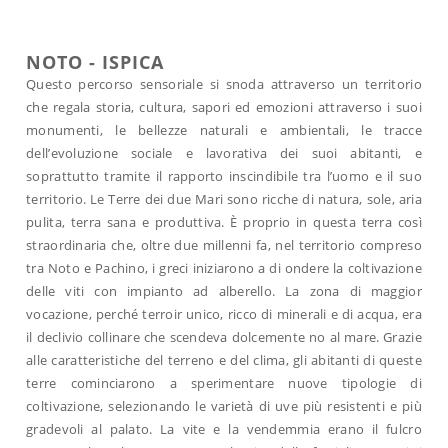
NOTO - ISPICA
Questo percorso sensoriale si snoda attraverso un territorio
che regala storia, cultura, sapori ed emozioni attraverso i suoi
monumenti, le bellezze naturali e ambientali, le tracce
dell’evoluzione sociale e lavorativa dei suoi abitanti, e
soprattutto tramite il rapporto inscindibile tra l’uomo e il suo
territorio. Le Terre dei due Mari sono ricche di natura, sole, aria
pulita, terra sana e produttiva. È proprio in questa terra così
straordinaria che, oltre due millenni fa, nel territorio compreso
tra Noto e Pachino, i greci iniziarono a di ondere la coltivazione
delle viti con impianto ad alberello. La zona di maggior
vocazione, perché terroir unico, ricco di minerali e di acqua, era
il declivio collinare che scendeva dolcemente no al mare. Grazie
alle caratteristiche del terreno e del clima, gli abitanti di queste
terre cominciarono a sperimentare nuove tipologie di
coltivazione, selezionando le varietà di uve più resistenti e più
gradevoli al palato. La vite e la vendemmia erano il fulcro