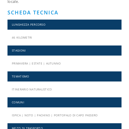
locale.
SCHEDA TECNICA
LUNGHEZZA PERCORSO
46 KILOMETRI
STAGIONI
PRIMAVERA | ESTATE | AUTUNNO
TEMATISMO
ITINERARIO NATURALISTICO
COMUNI
ISPICA | NOTO | PACHINO | PORTOPALO DI CAPO PASSERO
MEZZI DI TRASPORTO