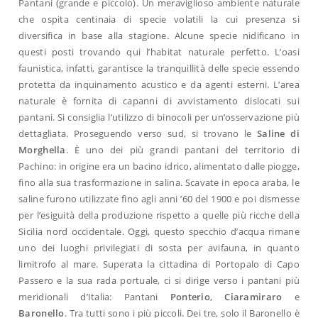
Pantani (grande e piccolo). Un meraviglioso ambiente naturale
che ospita centinaia di specie volatili la cui presenza si
diversifica in base alla stagione. Alcune specie nidificano in
questi posti trovando qui l’habitat naturale perfetto. L’oasi
faunistica, infatti, garantisce la tranquillità delle specie essendo
protetta da inquinamento acustico e da agenti esterni. L’area
naturale è fornita di capanni di avvistamento dislocati sui
pantani. Si consiglia l’utilizzo di binocoli per un’osservazione più
dettagliata. Proseguendo verso sud, si trovano le
Saline di
Morghella
. È uno dei più grandi pantani del territorio di
Pachino: in origine era un bacino idrico, alimentato dalle piogge,
fino alla sua trasformazione in salina. Scavate in epoca araba, le
saline furono utilizzate fino agli anni ’60 del 1900 e poi dismesse
per l’esiguità della produzione rispetto a quelle più ricche della
Sicilia nord occidentale. Oggi, questo specchio d’acqua rimane
uno dei luoghi privilegiati di sosta per avifauna, in quanto
limitrofo al mare. Superata la cittadina di Portopalo di Capo
Passero e la sua rada portuale, ci si dirige verso i pantani più
meridionali d’Italia: Pantani
Ponterio
,
Ciaramiraro
e
Baronello
. Tra tutti sono i più piccoli. Dei tre, solo il Baronello è