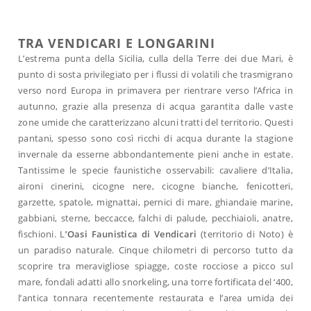
TRA VENDICARI E LONGARINI
L’estrema punta della Sicilia, culla della Terre dei due Mari, è
punto di sosta privilegiato per i flussi di volatili che trasmigrano
verso nord Europa in primavera per rientrare verso l’Africa in
autunno, grazie alla presenza di acqua garantita dalle vaste
zone umide che caratterizzano alcuni tratti del territorio. Questi
pantani, spesso sono così ricchi di acqua durante la stagione
invernale da esserne abbondantemente pieni anche in estate.
Tantissime le specie faunistiche osservabili: cavaliere d’Italia,
aironi cinerini, cicogne nere, cicogne bianche, fenicotteri,
garzette, spatole, mignattai, pernici di mare, ghiandaie marine,
gabbiani, sterne, beccacce, falchi di palude, pecchiaioli, anatre,
fischioni. L
’Oasi Faunistica di Vendicari
(territorio di Noto) è
un paradiso naturale. Cinque chilometri di percorso tutto da
scoprire tra meravigliose spiagge, coste rocciose a picco sul
mare, fondali adatti allo snorkeling, una torre fortificata del ‘400,
l’antica tonnara recentemente restaurata e l’area umida dei