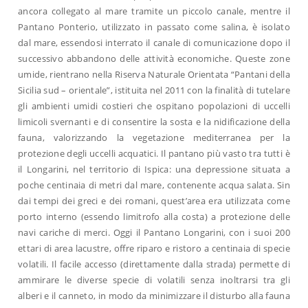
ancora collegato al mare tramite un piccolo canale, mentre il
Pantano Ponterio, utilizzato in passato come salina, è isolato
dal mare, essendosi interrato il canale di comunicazione dopo il
successivo abbandono delle attività economiche. Queste zone
umide, rientrano nella Riserva Naturale Orientata “Pantani della
Sicilia sud – orientale”, istituita nel 2011 con la finalità di tutelare
gli ambienti umidi costieri che ospitano popolazioni di uccelli
limicoli svernanti e di consentire la sosta e la nidificazione della
fauna, valorizzando la vegetazione mediterranea per la
protezione degli uccelli acquatici. Il pantano più vasto tra tutti è
il Longarini, nel territorio di Ispica: una depressione situata a
poche centinaia di metri dal mare, contenente acqua salata. Sin
dai tempi dei greci e dei romani, quest’area era utilizzata come
porto interno (essendo limitrofo alla costa) a protezione delle
navi cariche di merci. Oggi il Pantano Longarini, con i suoi 200
ettari di area lacustre, offre riparo e ristoro a centinaia di specie
volatili. Il facile accesso (direttamente dalla strada) permette di
ammirare le diverse specie di volatili senza inoltrarsi tra gli
alberi e il canneto, in modo da minimizzare il disturbo alla fauna