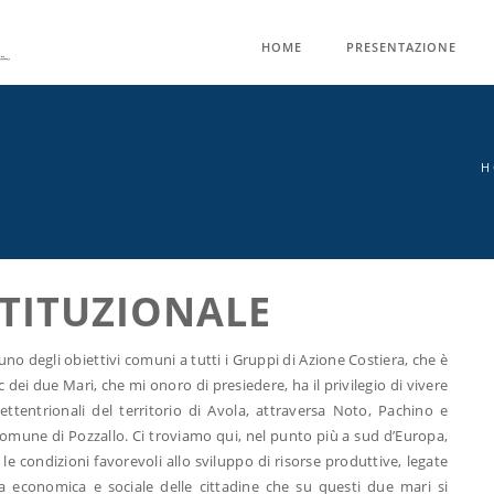
HOME
PRESENTAZIONE
H
STITUZIONALE
o degli obiettivi comuni a tutti i Gruppi di Azione Costiera, che è
 dei due Mari, che mi onoro di presiedere, ha il privilegio di vivere
settentrionali del territorio di Avola, attraversa Noto, Pachino e
omune di Pozzallo. Ci troviamo qui, nel punto più a sud d’Europa,
le condizioni favorevoli allo sviluppo di risorse produttive, legate
ita economica e sociale delle cittadine che su questi due mari si