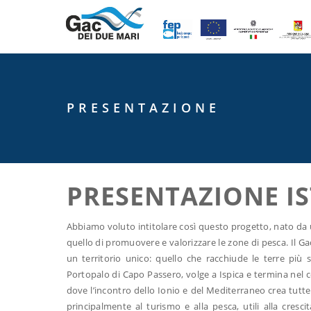
PRESENTAZIONE
PRESENTAZIONE I
Abbiamo voluto intitolare così questo progetto, nato da un
quello di promuovere e valorizzare le zone di pesca. Il Gac
un territorio unico: quello che racchiude le terre più 
Portopalo di Capo Passero, volge a Ispica e termina nel c
dove l’incontro dello Ionio e del Mediterraneo crea tutte 
principalmente al turismo e alla pesca, utili alla cresc